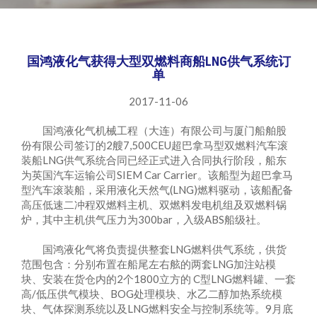
国鸿液化气获得大型双燃料商船LNG供气系统订
单
2017-11-06
国鸿液化气机械工程（大连）有限公司与厦门船舶股
份有限公司签订的2艘7,500CEU超巴拿马型双燃料汽车滚
装船LNG供气系统合同已经正式进入合同执行阶段，船东
为英国汽车运输公司SIEM Car Carrier。该船型为超巴拿马
型汽车滚装船，采用液化天然气(LNG)燃料驱动，该船配备
高压低速二冲程双燃料主机、双燃料发电机组及双燃料锅
炉，其中主机供气压力为300bar，入级ABS船级社。
国鸿液化气将负责提供整套LNG燃料供气系统，供货
范围包含：分别布置在船尾左右舷的两套LNG加注站模
块、安装在货仓内的2个1800立方的 C型LNG燃料罐、一套
高/低压供气模块、BOG处理模块、水乙二醇加热系统模
块、气体探测系统以及LNG燃料安全与控制系统等。9月底