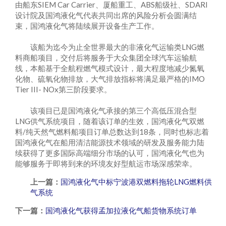
由船东SIEM Car Carrier、厦船重工、ABS船级社、SDARI
设计院及国鸿液化气代表共同出席的风险分析会圆满结
束，国鸿液化气将陆续展开设备生产工作。
该船为迄今为止全世界最大的非液化气运输类LNG燃
料商船项目，交付后将服务于大众集团全球汽车运输航
线，本船基于全航程燃气模式设计，最大程度地减少氮氧
化物、硫氧化物排放，大气排放指标将满足最严格的IMO
Tier III- NOx第三阶段要求。
该项目已是国鸿液化气承接的第三个高低压混合型
LNG供气系统项目，随着该订单的生效，国鸿液化气双燃
料/纯天然气燃料船项目订单总数达到18条，同时也标志着
国鸿液化气在船用清洁能源技术领域的研发及服务能力陆
续获得了更多国际高端细分市场的认可，国鸿液化气也为
能够服务于即将到来的环境友好型航运市场深感荣幸。
上一篇：
国鸿液化气中标宁波港双燃料拖轮LNG燃料供
气系统
下一篇：
国鸿液化气获得孟加拉液化气船货物系统订单