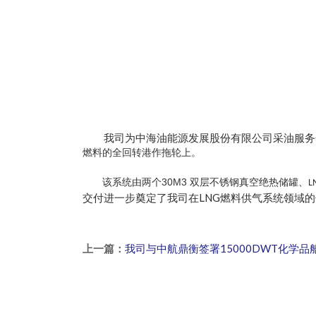
我
司为中海油能源发展股份有限公司采油服务
燃料的全回转港作拖轮上。
30M3 双
该系统由两个
层
不锈钢真空绝热储罐、
L
LNG
交付进一步奠定了我司在
燃料供气系统领域的
上一篇：
我司与中航鼎衡签署15000DWT化学品